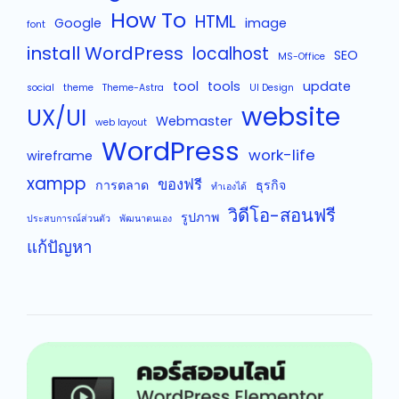
How To
HTML
Google
image
font
install WordPress
localhost
SEO
MS-Office
tool
tools
update
social
theme
Theme-Astra
UI Design
website
UX/UI
Webmaster
web layout
WordPress
work-life
wireframe
xampp
ของฟรี
การตลาด
ธุรกิจ
ทำเองได้
วิดีโอ-สอนฟรี
รูปภาพ
ประสบการณ์ส่วนตัว
พัฒนาตนเอง
แก้ปัญหา