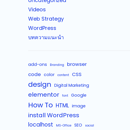
Uncategorized
Videos
Web Strategy
WordPress
บทความแนะนำ
browser
add-ons
Branding
code
CSS
color
content
design
Digital Marketing
elementor
Google
font
How To
HTML
image
install WordPress
localhost
SEO
MS-Office
social