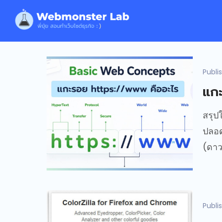
Publi
แก
สรุป
ปลอด
(ดาว
Publi