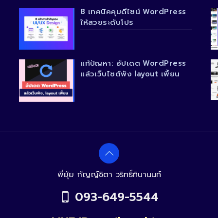
8 เทคนิคคุมดีไซน์ WordPress
ให้สวยระดับโปร
แก้ปัญหา: อัปเดต WordPress
แล้วเว็บไซต์พัง layout เพี้ยน
พี่ยุ้ย กัญญ์ชิตา วริทธิ์ทินานนท์
093-649-5544