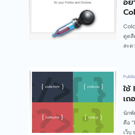
อยา
Col
Colo
ดูดส
สะดว
Publi
ใช้
เถอ
นักพ
คือ 
เว็บ