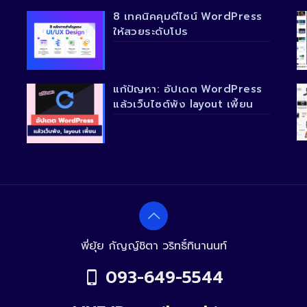
8 เทคนิคคุมดีไซน์ WordPress
ให้สวยระดับโปร
แก้ปัญหา: อัปเดต WordPress
แล้วเว็บไซต์พัง layout เพี้ยน
พี่ยุ้ย กัญญ์ชิตา วริทธิ์ทินานนท์
093-649-5544