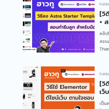
Publi
[วิ
+ ส
คลิป
สอนล
Them
Publi
[วิ
เว็
เป็น