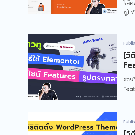
โค้ด
ดู) 
Publi
[วิ
Fe
สอนว
Feat
Publi
[วิ