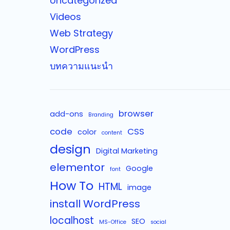
Uncategorized
Videos
Web Strategy
WordPress
บทความแนะนำ
browser
add-ons
Branding
code
CSS
color
content
design
Digital Marketing
elementor
Google
font
How To
HTML
image
install WordPress
localhost
SEO
MS-Office
social