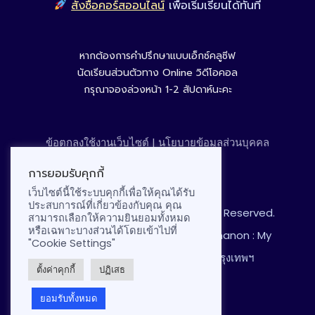
สั่งซื้อคอร์สออนไลน์
เพื่อเริ่มเรียนได้ทันที
หากต้องการคำปรึกษาแบบเอ็กซ์คลูซีฟ
นัดเรียนส่วนตัวทาง Online วิดีโอคอล
กรุณาจองล่วงหน้า 1-2 สัปดาห์นะคะ
ข้อตกลงใช้งานเว็บไซต์
|
นโยบายข้อมูลส่วนบุคคล
ตั้งค่าคุกกี้
การยอมรับคุกกี้
เว็บไซต์นี้ใช้ระบบคุกกี้เพื่อให้คุณได้รับ
ประสบการณ์ที่เกี่ยวข้องกับคุณ คุณ
© 2026 Webmonster Lab. All Rights Reserved.
สามารถเลือกให้ความยินยอมทั้งหมด
หรือเฉพาะบางส่วนได้โดยเข้าไปที่
Created with
❤︎
Kanchita Varitthinanon : My
"Cookie Settings"
Work Studio at แอมพาร์ค จุฬา, กรุงเทพฯ
ตั้งค่าคุกกี้
ปฏิเสธ
ยอมรับทั้งหมด